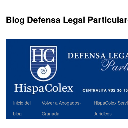
Blog Defensa Legal Particula
Inicio del
Volver a Abogados-
HispaColex Servi
blog
Granada
Jurídicos